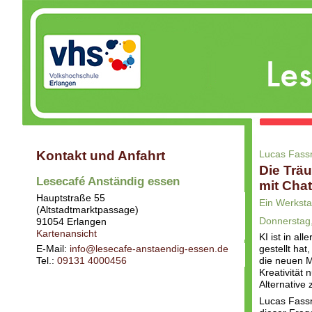
Kontakt und Anfahrt
Lucas Fass
Die Trä
Lesecafé Anständig essen
mit Cha
Hauptstraße 55
Ein Werksta
(Altstadtmarktpassage)
Donnerstag,
91054
Erlangen
Kartenansicht
KI ist in al
E-Mail:
info@lesecafe-anstaendig-essen.de
gestellt hat
Tel.:
09131 4000456
die neuen M
Kreativität
Alternative
Lucas Fassn