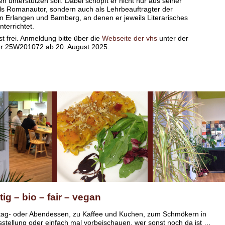
n unterstützen soll. Dabei schöpft er nicht nur aus seiner
ls Romanautor, sondern auch als Lehrbeauftragter der
en Erlangen und Bamberg, an denen er jeweils Literarisches
terrichtet.
 ist frei. Anmeldung bitte über die
Webseite der vhs
unter der
 25W201072 ab 20. August 2025.
ig – bio – fair – vegan
tag- oder Abendessen, zu Kaffee und Kuchen, zum Schmökern in
stellung oder einfach mal vorbeischauen, wer sonst noch da ist …