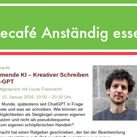
nacht
umende KI – Kreativer Schreiben
t-GPT
ttgespräch mit Lucas Fassnacht
 15. Januar 2026, 19:00 – 20:30 Uhr
ler Munde, spätestens seit ChatGPT in Frage
, wie und was wir schreiben. Wie können wir
öglichkeiten als Steigbügel unserer eigenen
 nutzen und nicht als pseudobequeme
 zum eigenen schöpferischen Handeln?
acht hat einen Ratgeber geschrieben, der bei der Beantwortung