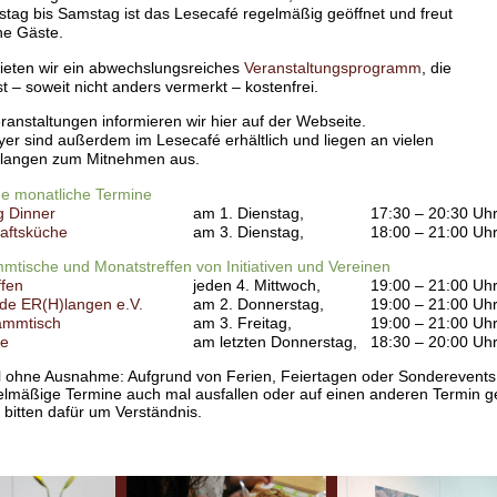
tag bis Samstag ist das Lesecafé regelmäßig geöffnet und freut
ne Gäste.
bieten wir ein abwechslungsreiches
Veranstaltungsprogramm
, die
t – soweit nicht anders vermerkt – kostenfrei.
eranstaltungen informieren wir hier auf der Webseite.
er sind außerdem im Lesecafé erhältlich und liegen an vielen
Erlangen zum Mitnehmen aus.
e monatliche Termine
g Dinner
am 1. Dienstag,
17:30 – 20:30 Uh
aftsküche
am 3. Dienstag,
18:00 – 21:00 Uh
mtische und Monatstreffen von Initiativen und Vereinen
ffen
jeden 4. Mittwoch,
19:00 – 21:00 Uh
de ER(H)langen e.V.
am 2. Donnerstag,
19:00 – 21:00 Uh
ammtisch
am 3. Freitag,
19:00 – 21:00 Uh
e
am letzten Donnerstag,
18:30 – 20:00 Uh
 ohne Ausnahme: Aufgrund von Ferien, Feiertagen oder Sonderevents
lmäßige Termine auch mal ausfallen oder auf einen anderen Termin g
 bitten dafür um Verständnis.