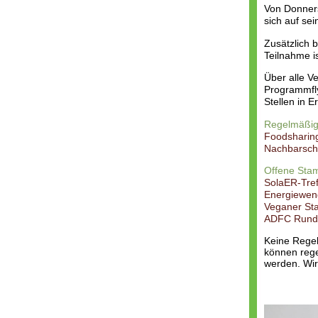
Von Donners
sich auf sei
Zusätzlich 
Teilnahme is
Über alle V
Programmfly
Stellen in 
Regelmäßig
Foodsharin
Nachbarsch
Offene Stam
SolaER-Tre
Energiewen
Veganer St
ADFC Rund
Keine Regel
können rege
werden. Wir